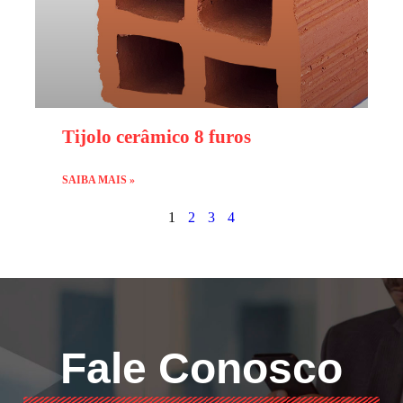
Tijolo cerâmico 8 furos
SAIBA MAIS »
1
2
3
4
Fale Conosco